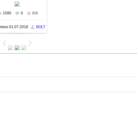
1595
0
0.0
В реальном размере
лено
01.07.2018
BOLT
900x1600
/ 251.7Kb