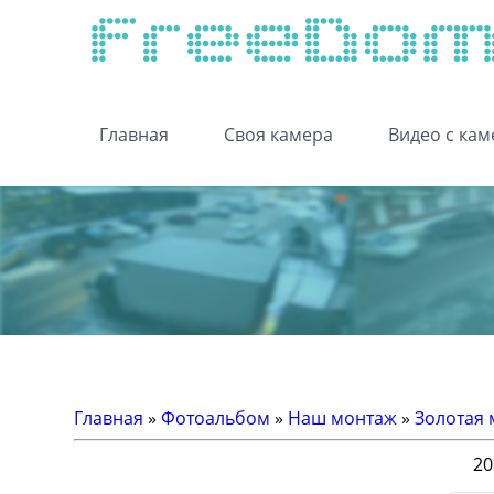
Главная
Своя камера
Видео с кам
Главная
»
Фотоальбом
»
Наш монтаж
»
Золотая 
20